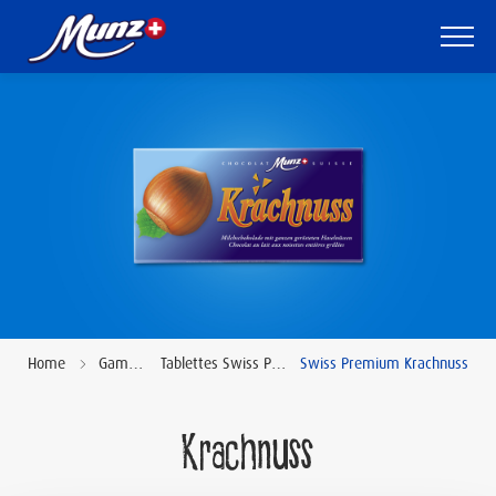
Skip
to
main
content
Monde
de
Munz
Gamme
Munz
au
Chocolarium
Gamme
Tablettes Swiss Premium
Home
Swiss Premium Krachnuss
Qui
sommes-
Krachnuss
nous?