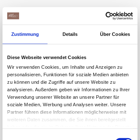
Chocolat au lait aux noisettes entières grillées
Le grand classique parmi le chocolat aux
noisettes suisse. Sa recette traditionnelle, à base
Zustimmung
Details
Über Cookies
de lait suisse et de noisettes croquantes, fait de
Krachnuss depuis des années un produit favori
Diese Webseite verwendet Cookies
par excellence.
Wir verwenden Cookies, um Inhalte und Anzeigen zu
personalisieren, Funktionen für soziale Medien anbieten
zu können und die Zugriffe auf unsere Website zu
analysieren. Außerdem geben wir Informationen zu Ihrer
Variantes du produit
Verwendung unserer Website an unsere Partner für
soziale Medien, Werbung und Analysen weiter. Unsere
Partner führen diese Informationen möglicherweise mit
weiteren Daten zusammen, die Sie ihnen bereitgestellt
haben oder die sie im Rahmen Ihrer Nutzung der Dienste
gesammelt haben.
Einwilligungsauswahl