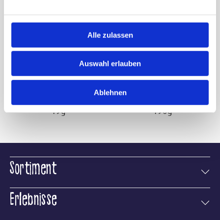
Alle zulassen
Auswahl erlauben
Caramel Bouchée
Caramel Bouchée
weiss
weiss Beutel
Ablehnen
19g
190g
Sortiment
Erlebnisse