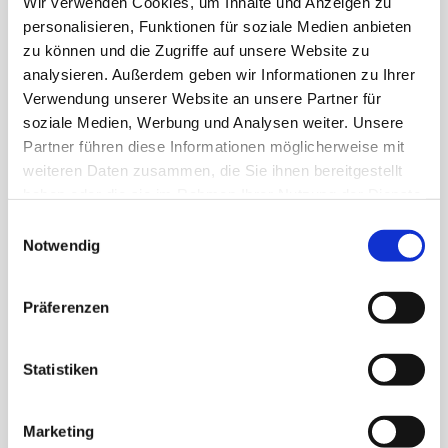
Wir verwenden Cookies, um Inhalte und Anzeigen zu
personalisieren, Funktionen für soziale Medien anbieten
zu können und die Zugriffe auf unsere Website zu
analysieren. Außerdem geben wir Informationen zu Ihrer
Verwendung unserer Website an unsere Partner für
soziale Medien, Werbung und Analysen weiter. Unsere
Partner führen diese Informationen möglicherweise mit
weiteren Daten zusammen, die Sie ihnen bereitgestellt
haben oder die sie im Rahmen Ihrer Nutzung der Dienste
Caramel Bouchée
Caramel Bouchée
gesammelt haben.
Einwilligungsauswahl
dunkel
dunkel Beutel
Notwendig
19g
190g
Präferenzen
Statistiken
Marketing