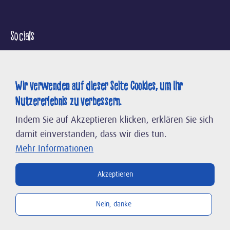
Socials
Wir verwenden auf dieser Seite Cookies, um Ihr
Nutzererlebnis zu verbessern.
Suche
Kontakt
Indem Sie auf Akzeptieren klicken, erklären Sie sich
Kontaktformular
damit einverstanden, dass wir dies tun.
FR
DE
Mehr Informationen
Unsere Marken
Akzeptieren
Über
uns
Nein, danke
B2B