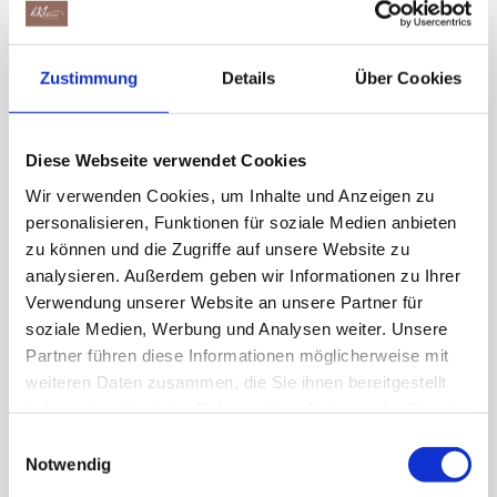
Zutaten für ein unvergleichliches
Geschmackserlebnis. Die feine Haselnuss-
Zustimmung
Details
Über Cookies
Pralinéfüllung ist umhüllt von edler
Milchschokolade, und der hohe Anteil an
Diese Webseite verwendet Cookies
intensiv und schonend gerösteten
Wir verwenden Cookies, um Inhalte und Anzeigen zu
Haselnusssplittern aus Italien und der Türkei
personalisieren, Funktionen für soziale Medien anbieten
sorgt für einen besonders intensiven
zu können und die Zugriffe auf unsere Website zu
analysieren. Außerdem geben wir Informationen zu Ihrer
Nussgeschmack. Diese sorgfältige Kombination
Verwendung unserer Website an unsere Partner für
macht die Munz Tafel Haselnuss zu einem
soziale Medien, Werbung und Analysen weiter. Unsere
wahren Genuss für Liebhaber von nussigen
Partner führen diese Informationen möglicherweise mit
weiteren Daten zusammen, die Sie ihnen bereitgestellt
Schokoladen.
haben oder die sie im Rahmen Ihrer Nutzung der Dienste
gesammelt haben.
Einwilligungsauswahl
Notwendig